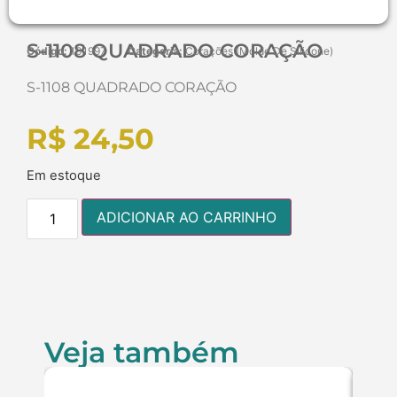
S-1108 QUADRADO CORAÇÃO
Código:
101997
Categoria:
Corações (Molde De Silicone)
S-1108 QUADRADO CORAÇÃO
R$
24,50
Em estoque
ADICIONAR AO CARRINHO
Veja também