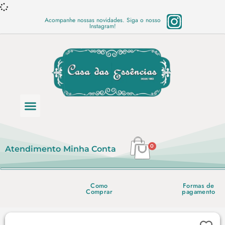
Acompanhe nossas novidades. Siga o nosso
Instagram!
Categoria de produtos
Base Semi Prontas
Mundo Vegano
Produtos Químicos
Lista de preço em PDF
0
Atendimento
Minha Conta
Como
Formas de
Comprar
pagamento