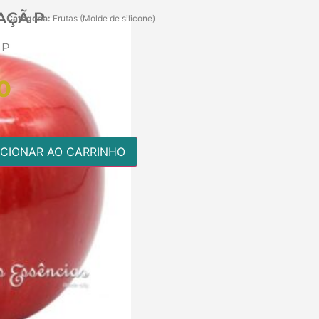
AÇÃ P
Categoria:
Frutas (Molde de silicone)
 P
0
ICIONAR AO CARRINHO