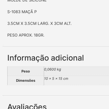
MOLDE DE SILICONE
S-1083 MAÇÃ P
3.5CM X 3.5CM LARG. X 3CM ALT.
PESO APROX. 18GR.
Informação adicional
0,0600 kg
Peso
10 × 5 × 15 cm
Dimensões
Avaliações