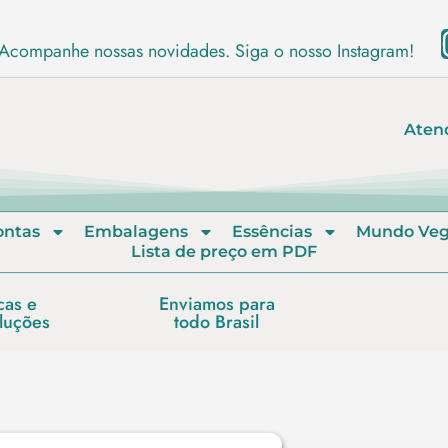
Acompanhe nossas novidades. Siga o nosso Instagram!
Aten
ontas
Embalagens
Essências
Mundo Ve
Lista de preço em PDF
cas e
Enviamos para
luções
todo Brasil