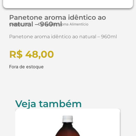
Panetone aroma idêntico ao
natural – 960ml
Código:
684
Categoria:
Aroma Alimentício
Panetone aroma idêntico ao natural – 960ml
R$
48,00
Fora de estoque
Veja também