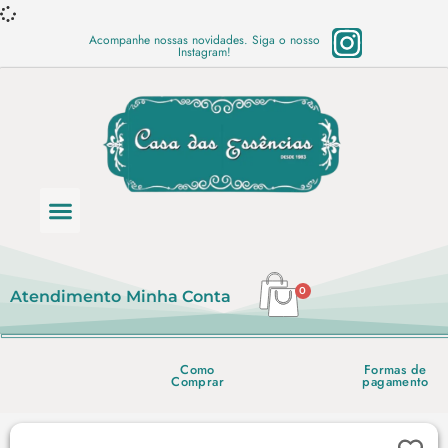
Acompanhe nossas novidades. Siga o nosso
Instagram!
Categoria de produtos
Base Semi Prontas
Mundo Vegano
Produtos Químicos
Lista de preço em PDF
0
Atendimento
Minha Conta
Como
Formas de
Comprar
pagamento