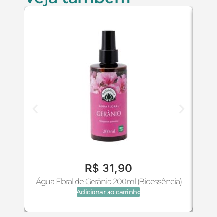
R$
31,90
Água Floral de Gerânio 200ml (Bioessência)
Ó
Adicionar ao carrinho