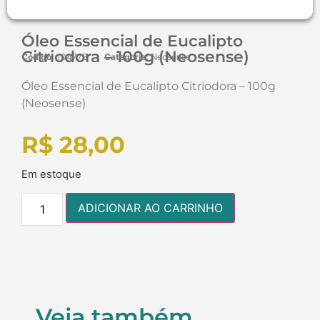
Óleo Essencial de Eucalipto
Citriodora – 100g (Neosense)
Código:
104775
Categoria:
Neosense
Óleo Essencial de Eucalipto Citriodora – 100g
(Neosense)
R$
28,00
Em estoque
ADICIONAR AO CARRINHO
Veja também