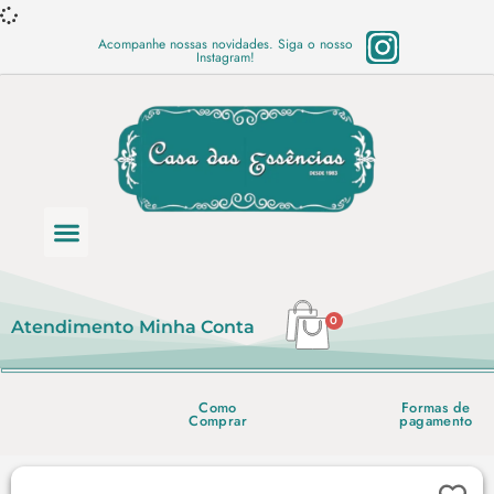
Acompanhe nossas novidades. Siga o nosso
Instagram!
Categoria de produtos
Base Semi Prontas
Mundo Vegano
Produtos Químicos
Lista de preço em PDF
0
Atendimento
Minha Conta
Como
Formas de
Comprar
pagamento