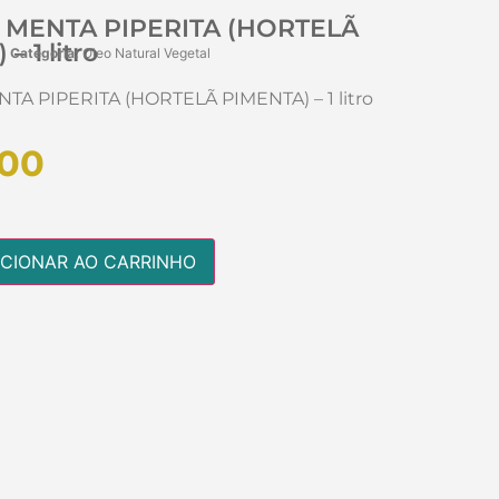
 MENTA PIPERITA (HORTELÃ
– 1 litro
Categoria:
Oleo Natural Vegetal
A PIPERITA (HORTELÃ PIMENTA) – 1 litro
00
ICIONAR AO CARRINHO