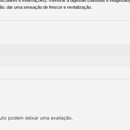
usculares e inflamações). melhorar a digestão (náuseas e indigestão)
ão. dar uma sensação de frescor e revitalização.
uto podem deixar uma avaliação.