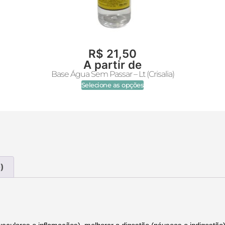
R$
21,50
A partir de
Base Água Sem Passar – Lt (Crisalia)
Selecione as opções
)