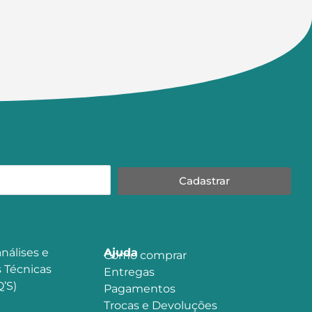
Cadastrar
nálises e
Ajuda
Como comprar
 Técnicas
Entregas
’S)
Pagamentos
Trocas e Devoluções