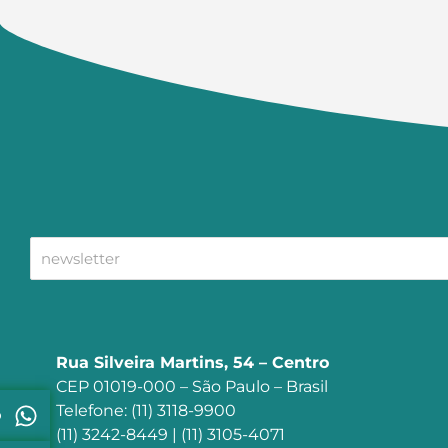
Rua Silveira Martins, 54 – Centro
CEP 01019-000 – São Paulo – Brasil
Telefone: (11) 3118-9900
p
(11) 3242-8449 | (11) 3105-4071