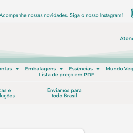
Acompanhe nossas novidades. Siga o nosso Instagram!
Aten
ontas
Embalagens
Essências
Mundo Ve
Lista de preço em PDF
cas e
Enviamos para
luções
todo Brasil