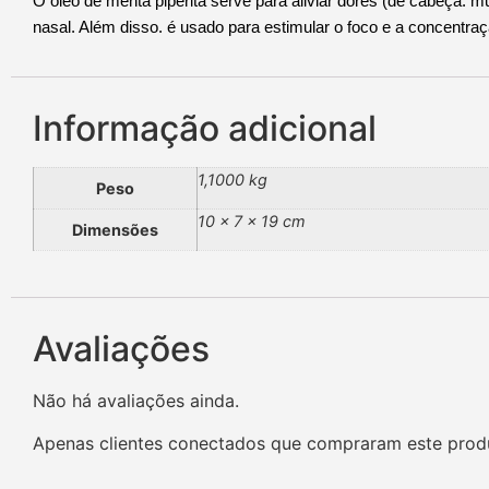
O óleo de menta piperita serve para aliviar dores (de cabeça. m
nasal. Além disso. é usado para estimular o foco e a concentraç
Informação adicional
1,1000 kg
Peso
10 × 7 × 19 cm
Dimensões
Avaliações
Não há avaliações ainda.
Apenas clientes conectados que compraram este prod