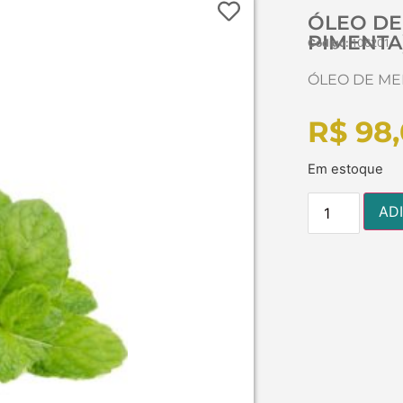
ÓLEO DE
PIMENTA) 
Código:
106201
ÓLEO DE MENT
R$
98,
Em estoque
AD