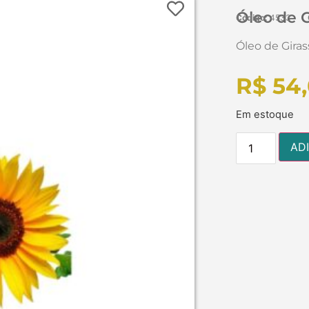
Óleo de Gi
Código:
4533
Óleo de Girass
R$
54,
Em estoque
AD