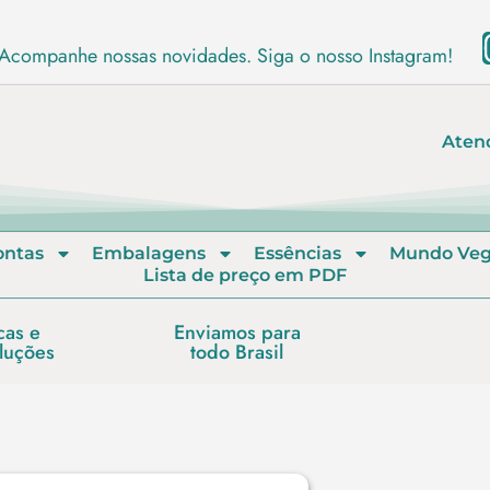
Acompanhe nossas novidades. Siga o nosso Instagram!
Aten
ontas
Embalagens
Essências
Mundo Ve
Lista de preço em PDF
cas e
Enviamos para
luções
todo Brasil