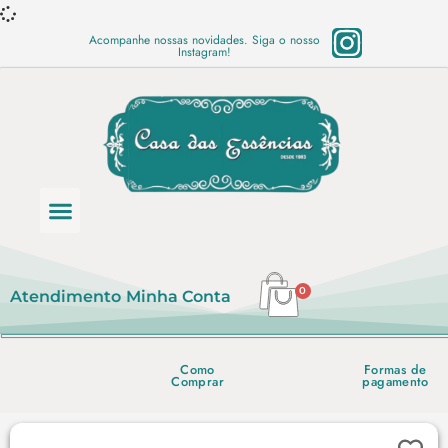
Acompanhe nossas novidades. Siga o nosso
Instagram!
Categoria de produtos
Base Semi Prontas
Mundo Vegano
Produtos Químicos
Lista de preço em PDF
0
Atendimento
Minha Conta
Como
Formas de
Comprar
pagamento