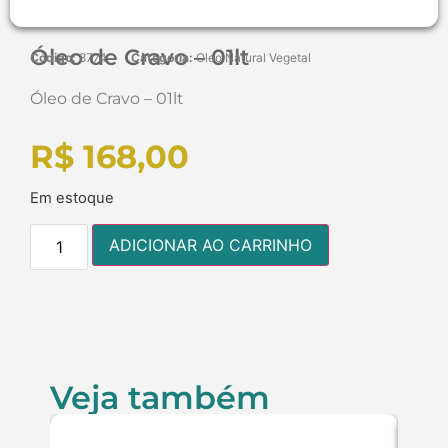
Óleo de Cravo – 01lt
Código:
8774
Categoria:
Oleo Natural Vegetal
Óleo de Cravo – 01lt
R$
168,00
Em estoque
ADICIONAR AO CARRINHO
Veja também