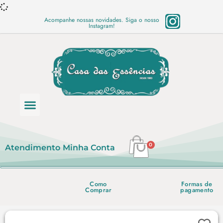
Acompanhe nossas novidades. Siga o nosso
Instagram!
Categoria de produtos
Base Semi Prontas
Mundo Vegano
Produtos Químicos
Lista de preço em PDF
0
Atendimento
Minha Conta
Como
Formas de
Comprar
pagamento