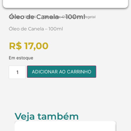
Óleo de Canela – 100ml
Código:
104564
Categoria:
Oleo Natural Vegetal
Óleo de Canela – 100ml
R$
17,00
Em estoque
ADICIONAR AO CARRINHO
Veja também