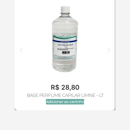
R$
28,80
BASE PERFUME CAPILAR LIMNE – LT
B
Adicionar ao carrinho