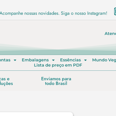
Acompanhe nossas novidades. Siga o nosso Instagram!
Aten
ontas
Embalagens
Essências
Mundo Ve
Lista de preço em PDF
cas e
Enviamos para
luções
todo Brasil