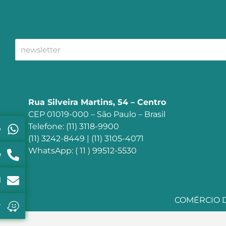
Rua Silveira Martins, 54 – Centro
CEP 01019-000 – São Paulo – Brasil
Telefone: (11) 3118-9900
p
(11) 3242-8449 | (11) 3105-4071
WhatsApp: ( 11 ) 99512-5530
e
l
COMÉRCIO DE
r