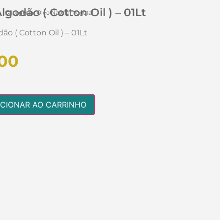
lgodão ( Cotton Oil ) – 01Lt
Categoria:
Oleo Natural Vegetal
ão ( Cotton Oil ) – 01Lt
00
ICIONAR AO CARRINHO