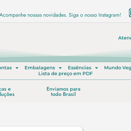
Acompanhe nossas novidades. Siga o nosso Instagram!
Aten
ontas
Embalagens
Essências
Mundo Ve
Lista de preço em PDF
cas e
Enviamos para
luções
todo Brasil