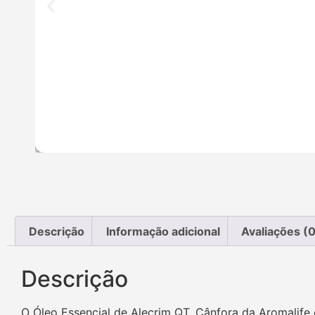
Descrição
Informação adicional
Avaliações (0
Descrição
O Óleo Essencial de Alecrim QT. Cânfora da Aromalife 