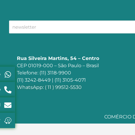
Rua Silveira Martins, 54 – Centro
CEP 01019-000 – São Paulo – Brasil
Telefone: (11) 3118-9900
p
(11) 3242-8449 | (11) 3105-4071
WhatsApp: ( 11 ) 99512-5530
e
l
COMÉRCIO DE
r