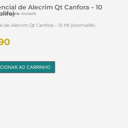
ncial de Alecrim Qt Canfora – 10
life)
Categoria:
Aromalife
l de Alecrim Qt Canfora – 10 Ml (Aromalife)
90
ICIONAR AO CARRINHO