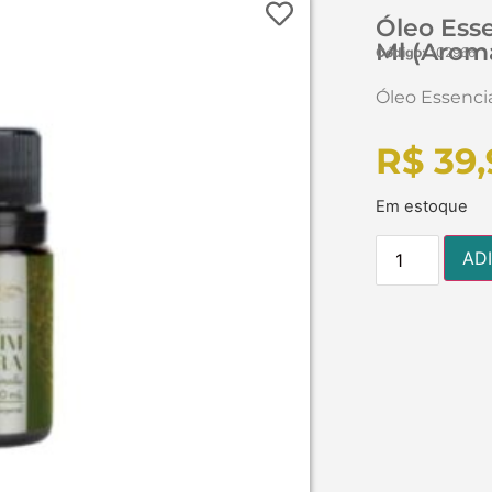
Óleo Esse
Ml (Aroma
Código:
102966
Óleo Essencia
R$
39,
Em estoque
AD