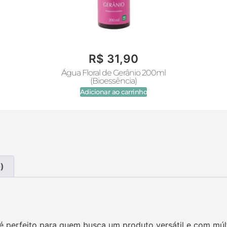
R$
31,90
Água Floral de Gerânio 200ml
(Bioessência)
Adicionar ao carrinho
)
é perfeito para quem busca um produto versátil e com múlti