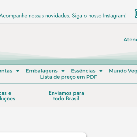
Acompanhe nossas novidades. Siga o nosso Instagram!
Aten
ontas
Embalagens
Essências
Mundo Ve
Lista de preço em PDF
cas e
Enviamos para
luções
todo Brasil