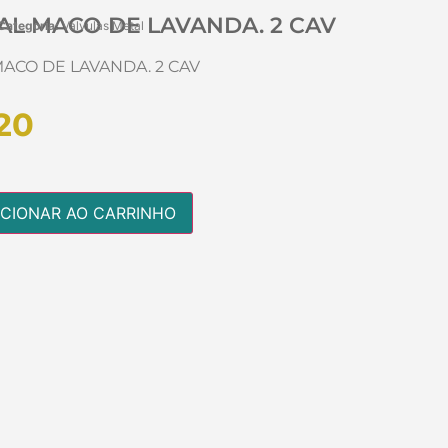
VAL MACO DE LAVANDA. 2 CAV
Categoria:
Valvulas Metal
MACO DE LAVANDA. 2 CAV
20
ICIONAR AO CARRINHO