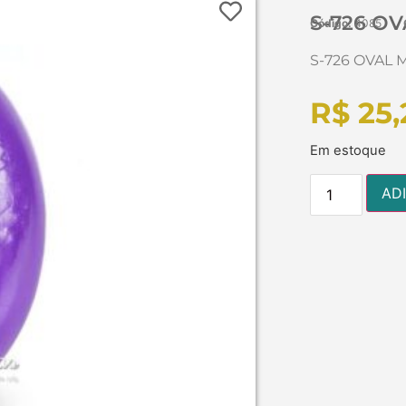
S-726 O
Código:
4085
S-726 OVAL 
R$
25,
Em estoque
AD