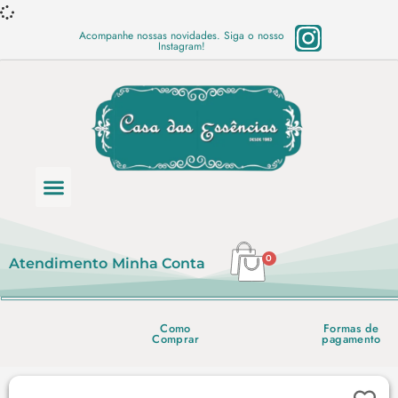
Acompanhe nossas novidades. Siga o nosso
Instagram!
Categoria de produtos
Base Semi Prontas
Mundo Vegano
Produtos Químicos
Lista de preço em PDF
0
Atendimento
Minha Conta
Como
Formas de
Comprar
pagamento