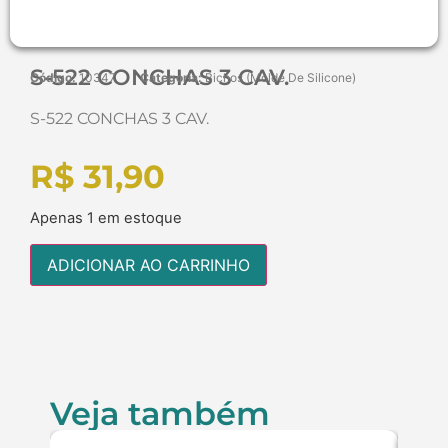
S-522 CONCHAS 3 CAV.
Código:
10347
Categoria:
Bichos (Molde De Silicone)
S-522 CONCHAS 3 CAV.
R$
31,90
Apenas 1 em estoque
ADICIONAR AO CARRINHO
Veja também