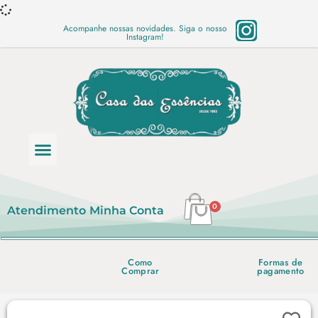
Acompanhe nossas novidades. Siga o nosso
Instagram!
Categoria de produtos
Base Semi Prontas
Mundo Vegano
Produtos Químicos
Lista de preço em PDF
0
Atendimento
Minha Conta
Como
Formas de
Comprar
pagamento