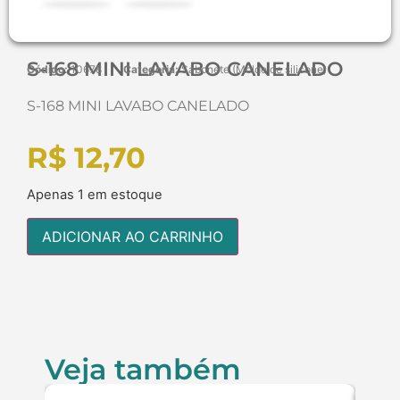
S-168 MINI LAVABO CANELADO
Código:
10678
Categoria:
Sabonete (Molde de silicone)
S-168 MINI LAVABO CANELADO
R$
12,70
Apenas 1 em estoque
ADICIONAR AO CARRINHO
Veja também