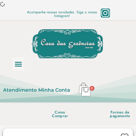
Acompanhe nossas novidades. Siga o nosso
Instagram!
Categoria de produtos
Base Semi Prontas
Mundo Vegano
Produtos Químicos
Lista de preço em PDF
0
Atendimento
Minha Conta
Como
Formas de
Comprar
pagamento