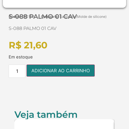
S-088 PALMO 01 CAV
Código:
101112
Categoria:
Sabonete (Molde de silicone)
S-088 PALMO 01 CAV
R$
21,60
Em estoque
ADICIONAR AO CARRINHO
Veja também