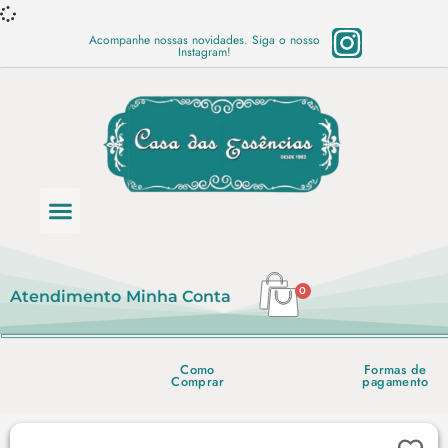
Acompanhe nossas novidades. Siga o nosso
Instagram!
Categoria de produtos
Base Semi Prontas
Mundo Vegano
Produtos Químicos
Lista de preço em PDF
0
Atendimento
Minha Conta
Como
Formas de
Comprar
pagamento