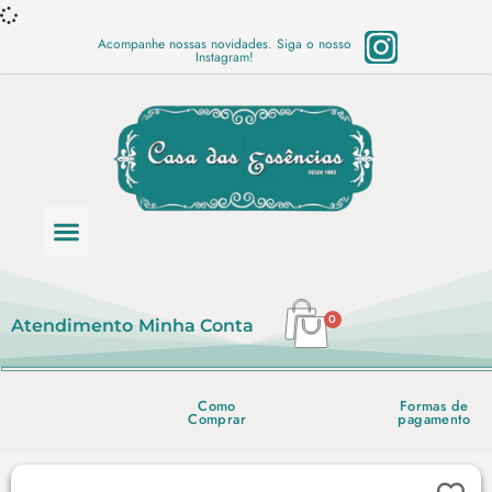
Acompanhe nossas novidades. Siga o nosso
Instagram!
Categoria de produtos
Base Semi Prontas
Mundo Vegano
Produtos Químicos
Lista de preço em PDF
0
Atendimento
Minha Conta
Como
Formas de
Comprar
pagamento