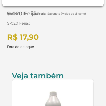
S-020 Feijão
Código:
3344
Categoria:
Sabonete (Molde de silicone)
S-020 Feijão
R$
17,90
Fora de estoque
Veja também