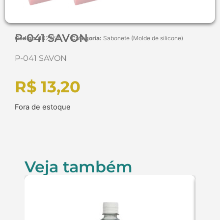
P-041 SAVON
Código:
102958
Categoria:
Sabonete (Molde de silicone)
P-041 SAVON
R$
13,20
Fora de estoque
Veja também