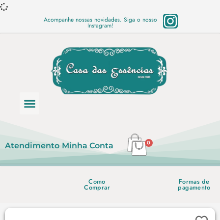
Acompanhe nossas novidades. Siga o nosso
Instagram!
Categoria de produtos
Base Semi Prontas
Mundo Vegano
Produtos Químicos
Lista de preço em PDF
0
Atendimento
Minha Conta
Como
Formas de
Comprar
pagamento