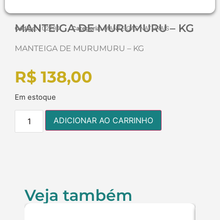
MANTEIGA DE MURUMURU – KG
Código:
102294
Categoria:
MANTEIGAS NATURAIS
MANTEIGA DE MURUMURU – KG
R$
138,00
Em estoque
ADICIONAR AO CARRINHO
Veja também