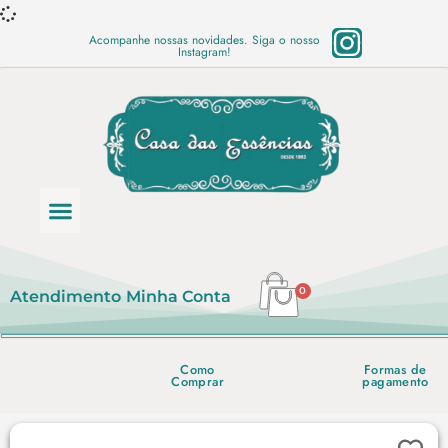
Acompanhe nossas novidades. Siga o nosso
Instagram!
Categoria de produtos
Base Semi Prontas
Mundo Vegano
Produtos Químicos
Lista de preço em PDF
0
Atendimento
Minha Conta
Como
Formas de
Comprar
pagamento