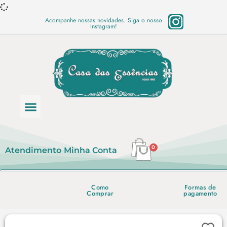
Acompanhe nossas novidades. Siga o nosso
Instagram!
Categoria de produtos
Base Semi Prontas
Mundo Vegano
Produtos Químicos
Lista de preço em PDF
0
Atendimento
Minha Conta
Como
Formas de
Comprar
pagamento