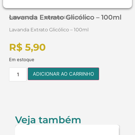
Lavanda Extrato Glicólico – 100ml
Código:
102326
Categoria:
Extrato Glicólico
Lavanda Extrato Glicólico – 100ml
R$
5,90
Em estoque
ADICIONAR AO CARRINHO
Veja também