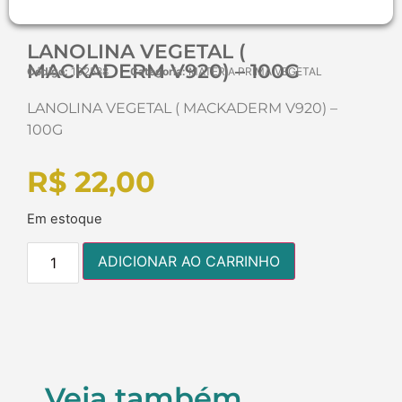
LANOLINA VEGETAL (
MACKADERM V920) – 100G
Código:
102588
Categoria:
MATÉRIA PRIMA VEGETAL
LANOLINA VEGETAL ( MACKADERM V920) –
100G
R$
22,00
Em estoque
ADICIONAR AO CARRINHO
Veja também