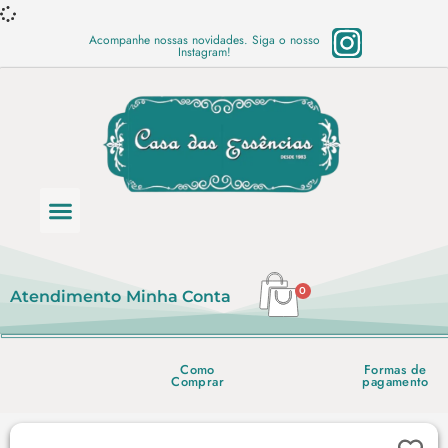
Acompanhe nossas novidades. Siga o nosso
Instagram!
Categoria de produtos
Base Semi Prontas
Mundo Vegano
Produtos Químicos
Lista de preço em PDF
0
Atendimento
Minha Conta
Como
Formas de
Comprar
pagamento