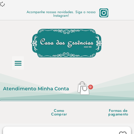
Acompanhe nossas novidades. Siga o nosso
Instagram!
Categoria de produtos
Base Semi Prontas
Mundo Vegano
Produtos Químicos
Lista de preço em PDF
0
Atendimento
Minha Conta
Como
Formas de
Comprar
pagamento