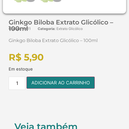
Ginkgo Biloba Extrato Glicólico –
100ml
Código:
4411
Categoria:
Extrato Glicólico
Ginkgo Biloba Extrato Glicólico – 100ml
R$
5,90
Em estoque
ADICIONAR AO CARRINHO
Veja também