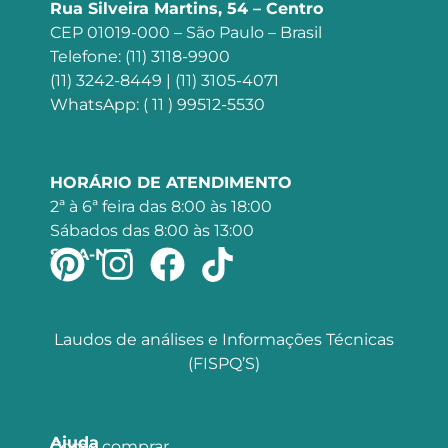
Rua Silveira Martins, 54 – Centro
CEP 01019-000 – São Paulo – Brasil
Telefone: (11) 3118-9900
(11) 3242-8449 | (11) 3105-4071
WhatsApp: ( 11 ) 99512-5530
HORÁRIO DE ATENDIMENTO
2ª à 6ª feira das 8:00 às 18:00
Sábados das 8:00 às 13:00
SIGA-NOS
Laudos de análises e Informações Técnicas
(FISPQ’S)
Ajuda
Como comprar