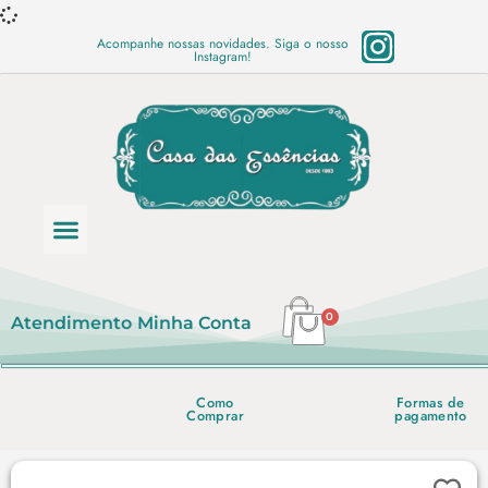
Acompanhe nossas novidades. Siga o nosso
Instagram!
Categoria de produtos
Base Semi Prontas
Mundo Vegano
Produtos Químicos
Lista de preço em PDF
0
Atendimento
Minha Conta
Como
Formas de
Comprar
pagamento