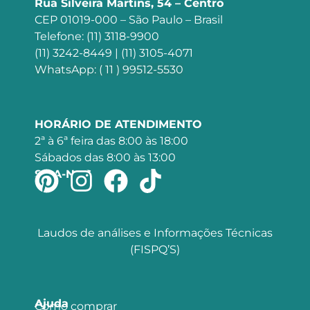
Rua Silveira Martins, 54 – Centro
CEP 01019-000 – São Paulo – Brasil
Telefone: (11) 3118-9900
(11) 3242-8449 | (11) 3105-4071
WhatsApp: ( 11 ) 99512-5530
HORÁRIO DE ATENDIMENTO
2ª à 6ª feira das 8:00 às 18:00
Sábados das 8:00 às 13:00
SIGA-NOS
Laudos de análises e Informações Técnicas
(FISPQ’S)
Ajuda
Como comprar