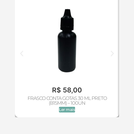
R$
58,00
FRASCO CONTA GOTAS 30 ML PRETO
(B15MM) – 100UN
Ler mais