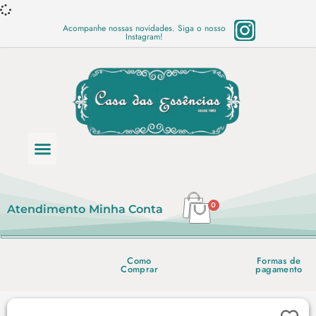
Acompanhe nossas novidades. Siga o nosso
Instagram!
Categoria de produtos
Base Semi Prontas
Mundo Vegano
Produtos Químicos
Lista de preço em PDF
0
Atendimento
Minha Conta
Como
Formas de
Comprar
pagamento