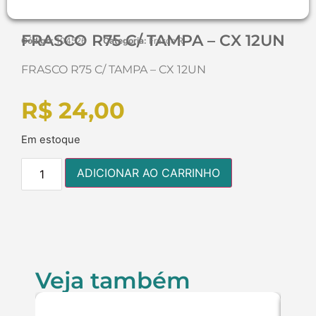
FRASCO R75 C/ TAMPA – CX 12UN
Código:
104526
Categoria:
Frasco R
FRASCO R75 C/ TAMPA – CX 12UN
R$
24,00
Em estoque
ADICIONAR AO CARRINHO
Veja também