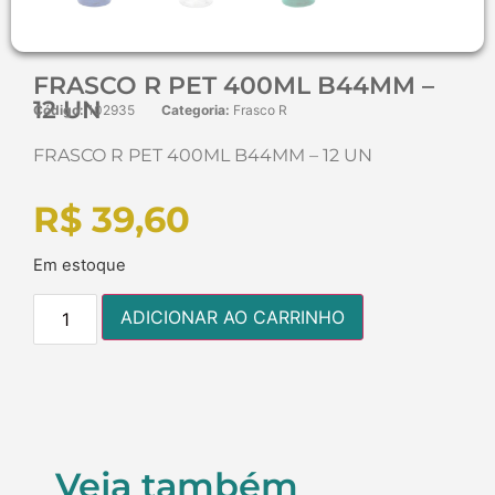
FRASCO R PET 400ML B44MM –
12 UN
Código:
102935
Categoria:
Frasco R
FRASCO R PET 400ML B44MM – 12 UN
R$
39,60
Em estoque
ADICIONAR AO CARRINHO
Veja também