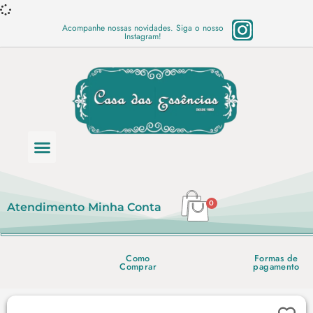
Acompanhe nossas novidades. Siga o nosso
Instagram!
Categoria de produtos
Base Semi Prontas
Mundo Vegano
Produtos Químicos
Lista de preço em PDF
0
Atendimento
Minha Conta
Como
Formas de
Comprar
pagamento