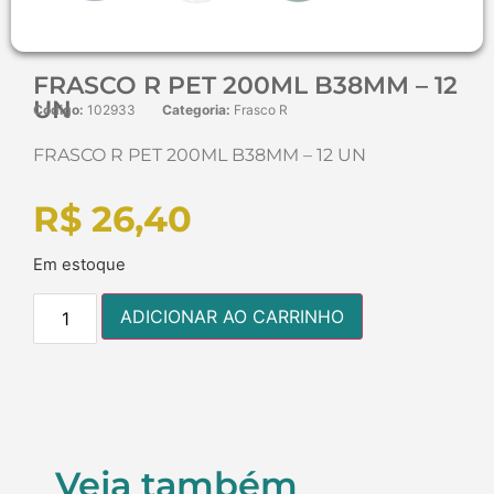
FRASCO R PET 200ML B38MM – 12
UN
Código:
102933
Categoria:
Frasco R
FRASCO R PET 200ML B38MM – 12 UN
R$
26,40
Em estoque
ADICIONAR AO CARRINHO
Veja também