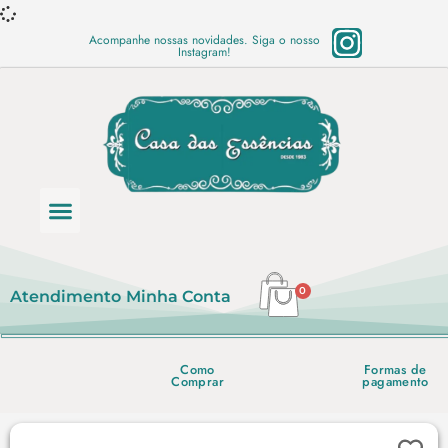
Acompanhe nossas novidades. Siga o nosso
Instagram!
Categoria de produtos
Base Semi Prontas
Mundo Vegano
Produtos Químicos
Lista de preço em PDF
0
Atendimento
Minha Conta
Como
Formas de
Comprar
pagamento