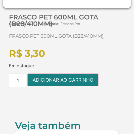
FRASCO PET 600ML GOTA
(B28/410MM)
Código:
10167
Categoria:
Frascos Pet
FRASCO PET 600ML GOTA (B28/410MM)
R$
3,30
Em estoque
ADICIONAR AO CARRINHO
Veja também