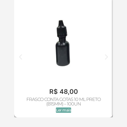
R$
48,00
FRASCO CONTA GOTAS 10 ML PRETO
FR
(B15MM) – 100UN
Ler mais