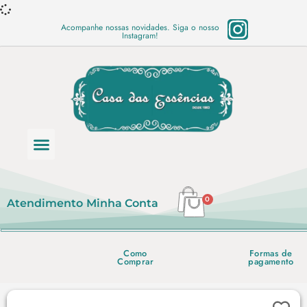
Acompanhe nossas novidades. Siga o nosso
Instagram!
Categoria de produtos
Base Semi Prontas
Mundo Vegano
Produtos Químicos
Lista de preço em PDF
0
Atendimento
Minha Conta
Como
Formas de
Comprar
pagamento