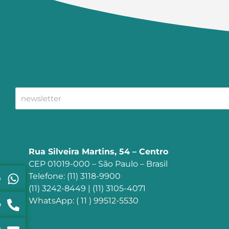
Rua Silveira Martins, 54 – Centro
CEP 01019-000 – São Paulo – Brasil
Telefone: (11) 3118-9900
p
(11) 3242-8449 | (11) 3105-4071
WhatsApp: ( 11 ) 99512-5530
e