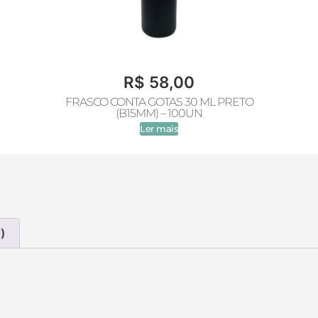
R$
58,00
FRASCO CONTA GOTAS 30 ML PRETO
(B15MM) – 100UN
Ler mais
)