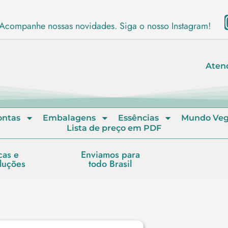
Acompanhe nossas novidades. Siga o nosso Instagram!
Aten
ontas
Embalagens
Essências
Mundo Ve
Lista de preço em PDF
cas e
Enviamos para
luções
todo Brasil