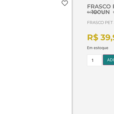
FRASCO P
– 100UN
Código:
7807
FRASCO PET 
R$
39,
Em estoque
AD