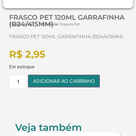
FRASCO PET 120ML GARRAFINHA
(B24/415MM)
Código:
3852
Categoria:
Frascos Pet
FRASCO PET 120ML GARRAFINHA (B24/415MM)
R$
2,95
Em estoque
ADICIONAR AO CARRINHO
Veja também