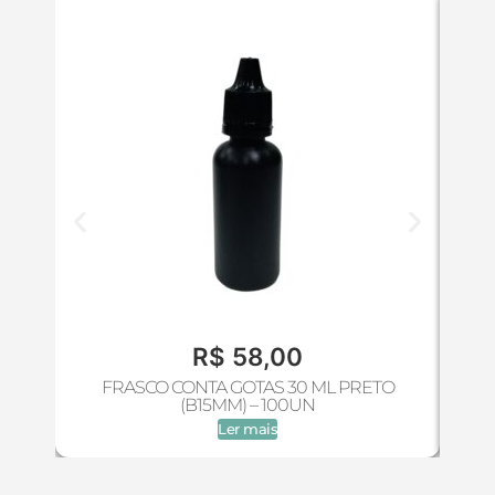
R$
58,00
FRASCO CONTA GOTAS 30 ML PRETO
(B15MM) – 100UN
Ler mais