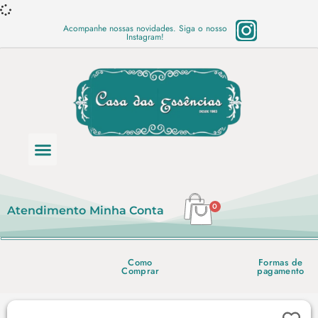
Acompanhe nossas novidades. Siga o nosso
Instagram!
Categoria de produtos
Base Semi Prontas
Mundo Vegano
Produtos Químicos
Lista de preço em PDF
0
Atendimento
Minha Conta
Como
Formas de
Comprar
pagamento