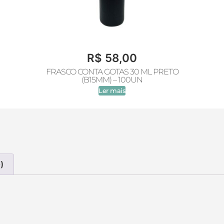
R$
58,00
FRASCO CONTA GOTAS 30 ML PRETO
(B15MM) – 100UN
Ler mais
)