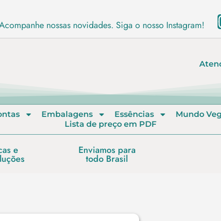
Acompanhe nossas novidades. Siga o nosso Instagram!
Aten
ontas
Embalagens
Essências
Mundo Ve
Lista de preço em PDF
cas e
Enviamos para
luções
todo Brasil