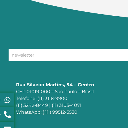
Rua Silveira Martins, 54 – Centro
CEP 01019-000 – São Paulo – Brasil
Telefone: (11) 3118-9900
p
(11) 3242-8449 | (11) 3105-4071
WhatsApp: ( 11 ) 99512-5530
e