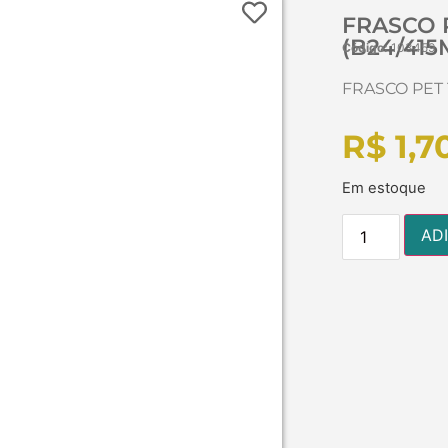
FRASCO 
(B24/41
Código:
103459
FRASCO PET 
R$
1,7
Em estoque
AD