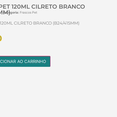
PET 120ML CILRETO BRANCO
5MM)
Categoria:
Frascos Pet
120ML CILRETO BRANCO (B24/415MM)
0
ICIONAR AO CARRINHO