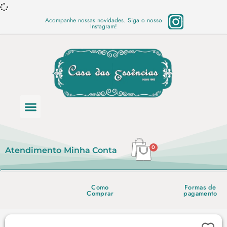
Acompanhe nossas novidades. Siga o nosso
Instagram!
Categoria de produtos
Base Semi Prontas
Mundo Vegano
Produtos Químicos
Lista de preço em PDF
0
Atendimento
Minha Conta
Como
Formas de
Comprar
pagamento