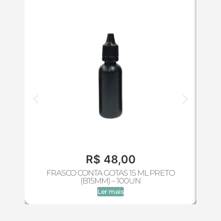
R$
48,00
FRASCO CONTA GOTAS 15 ML PRETO
FR
(B15MM) – 100UN
Ler mais