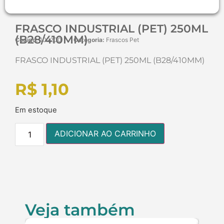
FRASCO INDUSTRIAL (PET) 250ML
(B28/410MM)
Código:
102200
Categoria:
Frascos Pet
FRASCO INDUSTRIAL (PET) 250ML (B28/410MM)
R$
1,10
Em estoque
ADICIONAR AO CARRINHO
Veja também