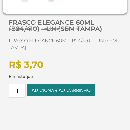
FRASCO ELEGANCE 60ML
(B24/410) – UN (SEM TAMPA)
Código:
105310
Categoria:
Frascos Pet
FRASCO ELEGANCE 60ML (B24/410) – UN (SEM
TAMPA)
R$
3,70
Em estoque
ADICIONAR AO CARRINHO