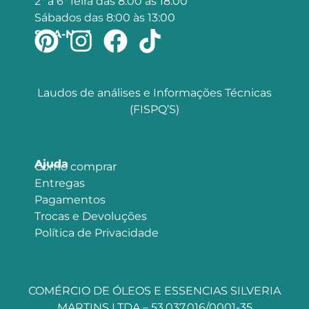
2ª à 6ª feira das 8:00 às 18:00
Sábados das 8:00 às 13:00
SIGA-NOS
Laudos de análises e Informações Técnicas
(FISPQ’S)
Ajuda
Como comprar
Entregas
Pagamentos
Trocas e Devoluções
Política de Privacidade
COMÉRCIO DE ÓLEOS E ESSENCIAS SILVERIA
MARTINS LTDA – 53.037.016/0001-35