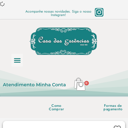
Acompanhe nossas novidades. Siga o nosso
Instagram!
Categoria de produtos
Base Semi Prontas
Mundo Vegano
Produtos Químicos
Lista de preço em PDF
0
Atendimento
Minha Conta
Como
Formas de
Comprar
pagamento