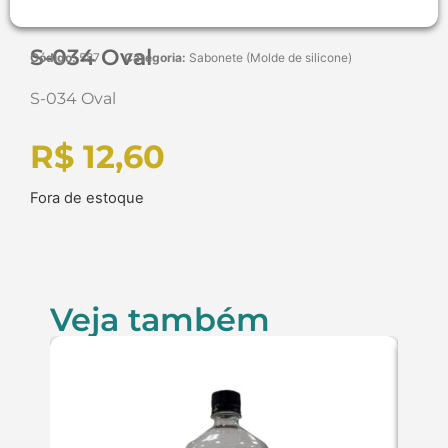
S-034 Oval
Código:
587
Categoria:
Sabonete (Molde de silicone)
S-034 Oval
R$
12,60
Fora de estoque
Veja também