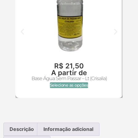
R$
21,50
A partir de
B
Base Água Sem Passar – Lt (Crisalia)
Selecione as opções
Descrição
Informação adicional