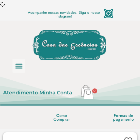
Acompanhe nossas novidades. Siga o nosso
Instagram!
Categoria de produtos
Base Semi Prontas
Mundo Vegano
Produtos Químicos
Lista de preço em PDF
0
Atendimento
Minha Conta
Como
Formas de
Comprar
pagamento