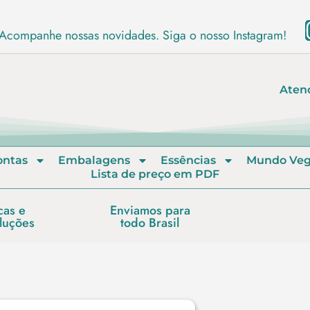
Acompanhe nossas novidades. Siga o nosso Instagram!
Aten
ontas
Embalagens
Essências
Mundo Ve
Lista de preço em PDF
cas e
Enviamos para
luções
todo Brasil