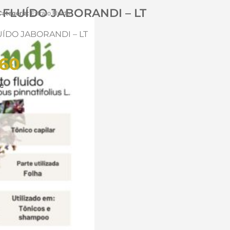
 FLUÍDO JABORANDI – LT
Categoria:
Extrato Fluido
ÍDO JABORANDI – LT
60
ue