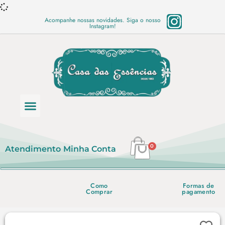
Acompanhe nossas novidades. Siga o nosso
Instagram!
Categoria de produtos
Base Semi Prontas
Mundo Vegano
Produtos Químicos
Lista de preço em PDF
0
Atendimento
Minha Conta
Como
Formas de
Comprar
pagamento