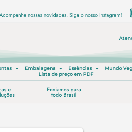
Acompanhe nossas novidades. Siga o nosso Instagram!
Aten
ontas
Embalagens
Essências
Mundo Ve
Lista de preço em PDF
cas e
Enviamos para
luções
todo Brasil