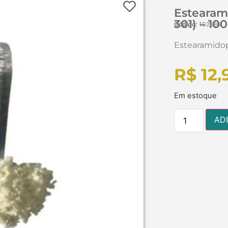
Estearam
301) – 10
Código:
102586
Estearamidop
R$
12,
Em estoque
AD