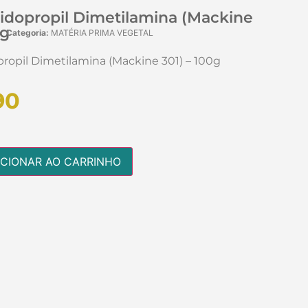
idopropil Dimetilamina (Mackine
0g
Categoria:
MATÉRIA PRIMA VEGETAL
ropil Dimetilamina (Mackine 301) – 100g
90
ICIONAR AO CARRINHO