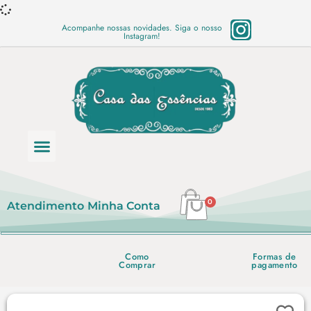
Acompanhe nossas novidades. Siga o nosso
Instagram!
Categoria de produtos
Base Semi Prontas
Mundo Vegano
Produtos Químicos
Lista de preço em PDF
0
Atendimento
Minha Conta
Como
Formas de
Comprar
pagamento