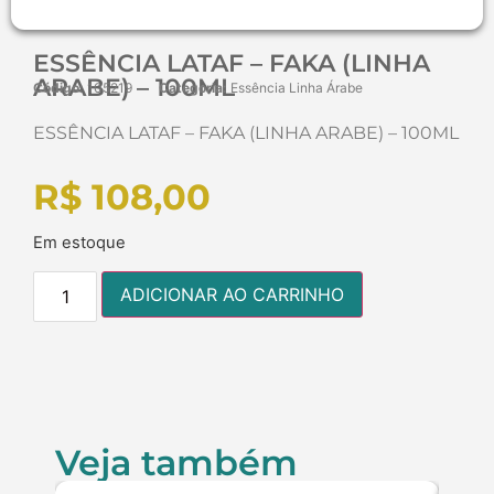
ESSÊNCIA LATAF – FAKA (LINHA
ARABE) – 100ML
Código:
105219
Categoria:
Essência Linha Árabe
ESSÊNCIA LATAF – FAKA (LINHA ARABE) – 100ML
R$
108,00
Em estoque
ADICIONAR AO CARRINHO
Veja também