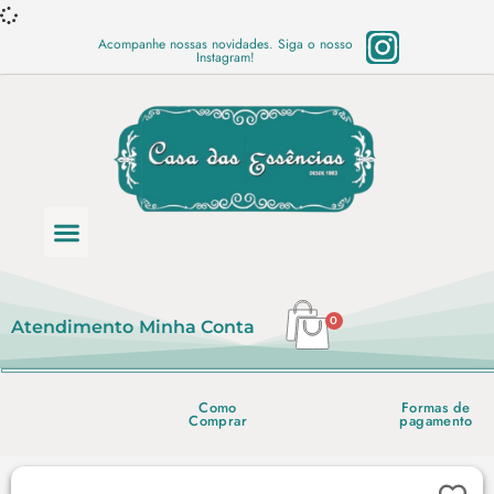
Acompanhe nossas novidades. Siga o nosso
Instagram!
Categoria de produtos
Base Semi Prontas
Mundo Vegano
Produtos Químicos
Lista de preço em PDF
0
Atendimento
Minha Conta
Como
Formas de
Comprar
pagamento