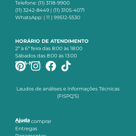
Telefone: (11) 3118-9900
(11) 3242-8449 | (11) 3105-4071
WhatsApp: ( 11 ) 99512-5530
HORÁRIO DE ATENDIMENTO
2ª à 6ª feira das 8:00 às 18:00
Sábados das 8:00 às 13:00
SIGA-NOS
Laudos de análises e Informações Técnicas
(FISPQ’S)
Ajuda
Como comprar
Entregas
Pagamentos