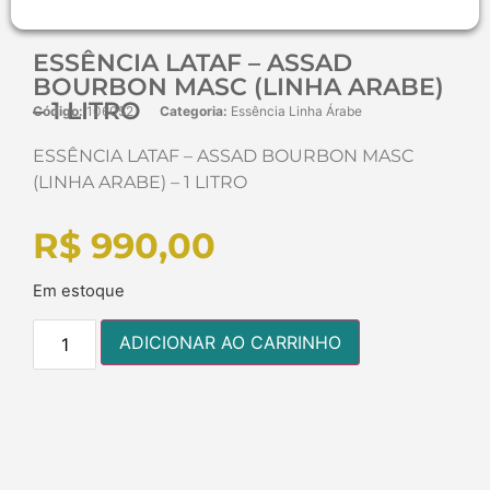
ESSÊNCIA LATAF – ASSAD
BOURBON MASC (LINHA ARABE)
– 1 LITRO
Código:
106052
Categoria:
Essência Linha Árabe
ESSÊNCIA LATAF – ASSAD BOURBON MASC
(LINHA ARABE) – 1 LITRO
R$
990,00
Em estoque
ADICIONAR AO CARRINHO