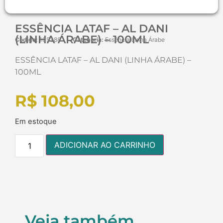
ESSÊNCIA LATAF – AL DANI
(LINHA ÁRABE) – 100ML
Código:
105388
Categoria:
Essência Linha Árabe
ESSÊNCIA LATAF – AL DANI (LINHA ÁRABE) –
100ML
R$
108,00
Em estoque
ADICIONAR AO CARRINHO
Veja também