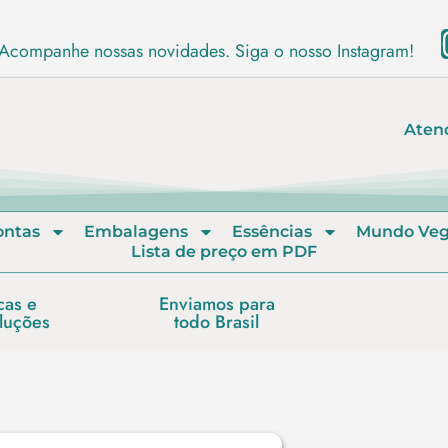
Acompanhe nossas novidades. Siga o nosso Instagram!
Aten
ontas
Embalagens
Essências
Mundo Ve
Lista de preço em PDF
cas e
Enviamos para
luções
todo Brasil