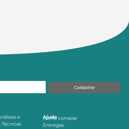
Cadastrar
nálises e
Ajuda
Como comprar
 Técnicas
Entregas