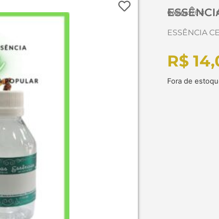
ESSÊNCI
Código:
2618
ESSÊNCIA CE
R$
14,
Fora de estoq