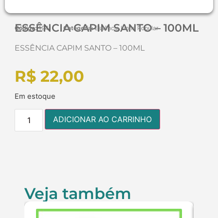
ESSÊNCIA CAPIM SANTO – 100ML
Código:
1941
Categoria:
Essência Linha Popular
ESSÊNCIA CAPIM SANTO – 100ML
R$
22,00
Em estoque
ADICIONAR AO CARRINHO
Veja também