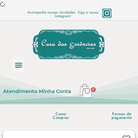
Acompanhe nossas novidades. Siga o nosso
Instagram!
Categoria de produtos
Base Semi Prontas
Mundo Vegano
Produtos Químicos
Lista de preço em PDF
0
Atendimento
Minha Conta
Como
Formas de
Comprar
pagamento