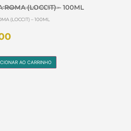
 ROMA (LOCCIT) – 100ML
Categoria:
Essência Linha Popular
MA (LOCCIT) – 100ML
00
ICIONAR AO CARRINHO