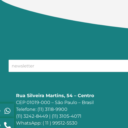
Rua Silveira Martins, 54 – Centro
CEP 01019-000 – São Paulo – Brasil
Telefone: (11) 3118-9900
p
(11) 3242-8449 | (11) 3105-4071
WhatsApp: ( 11 ) 99512-5530
e