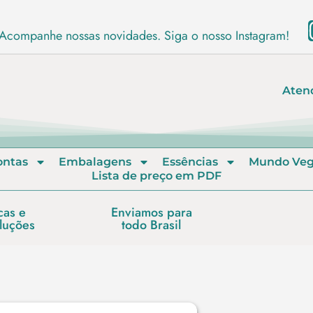
Acompanhe nossas novidades. Siga o nosso Instagram!
Aten
ontas
Embalagens
Essências
Mundo Ve
Lista de preço em PDF
cas e
Enviamos para
luções
todo Brasil