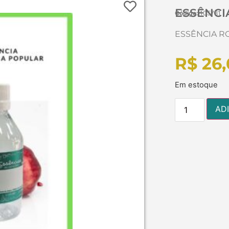
ESSÊNCIA
Código:
105781
ESSÊNCIA RO
R$
26,
Em estoque
AD