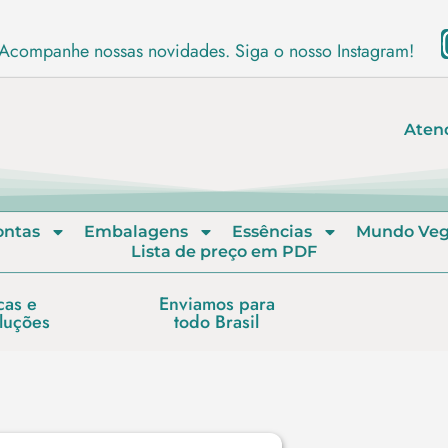
Acompanhe nossas novidades. Siga o nosso Instagram!
Aten
ontas
Embalagens
Essências
Mundo Ve
Lista de preço em PDF
cas e
Enviamos para
luções
todo Brasil