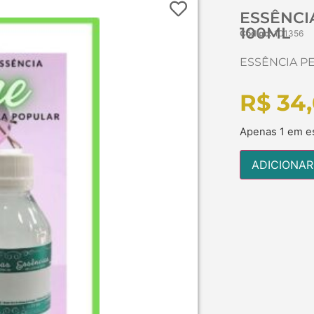
ESSÊNCI
100ML
Código:
101356
ESSÊNCIA P
R$
34,
Apenas 1 em e
ADICIONAR