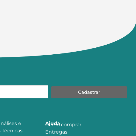
Cadastrar
nálises e
Ajuda
Como comprar
 Técnicas
Entregas