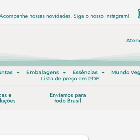
Acompanhe nossas novidades. Siga o nosso Instagram!
Aten
ontas
Embalagens
Essências
Mundo Ve
Lista de preço em PDF
cas e
Enviamos para
luções
todo Brasil