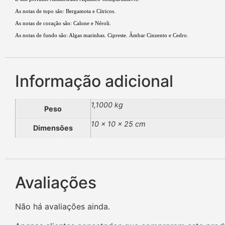
As notas de topo são: Bergamota e Cítricos.
As notas de coração são: Calone e Néroli.
As notas de fundo são: Algas marinhas. Cipreste. Âmbar Cinzento e Cedro.
Informação adicional
1,1000 kg
Peso
10 × 10 × 25 cm
Dimensões
Avaliações
Não há avaliações ainda.