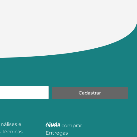
Cadastrar
nálises e
Ajuda
Como comprar
 Técnicas
Entregas