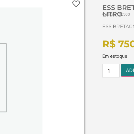
ESS BRET
LITRO
Código:
106503
ESS BRETAGNE
R$
750
Em estoque
AD