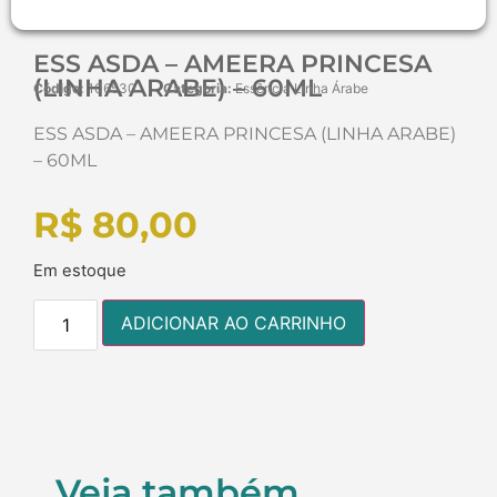
ESS ASDA – AMEERA PRINCESA
(LINHA ARABE) – 60ML
Código:
106530
Categoria:
Essência Linha Árabe
ESS ASDA – AMEERA PRINCESA (LINHA ARABE)
– 60ML
R$
80,00
Em estoque
ADICIONAR AO CARRINHO
Veja também