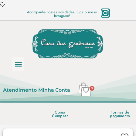
Acompanhe nossas novidades. Siga o nosso
Instagram!
Categoria de produtos
Base Semi Prontas
Mundo Vegano
Produtos Químicos
Lista de preço em PDF
0
Atendimento
Minha Conta
Como
Formas de
Comprar
pagamento