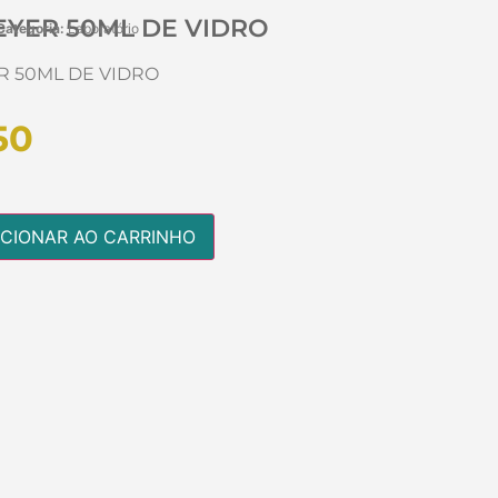
YER 50ML DE VIDRO
Categoria:
Laboratório
 50ML DE VIDRO
50
ICIONAR AO CARRINHO