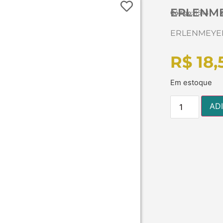
ERLENME
Código:
1544
ERLENMEYER
R$
18,
Em estoque
AD