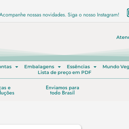
Acompanhe nossas novidades. Siga o nosso Instagram!
Aten
ontas
Embalagens
Essências
Mundo Ve
Lista de preço em PDF
cas e
Enviamos para
luções
todo Brasil