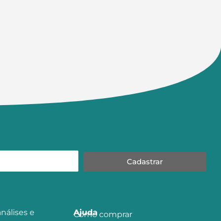
Cadastrar
nálises e
Ajuda
Como comprar