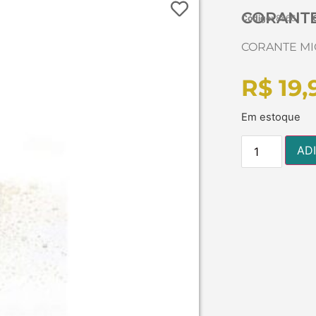
CORANTE
Código:
8866
CORANTE MI
R$
19,
Em estoque
AD