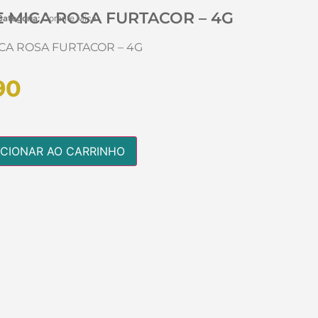
 MICA ROSA FURTACOR – 4G
Categoria:
Corante Mica
CA ROSA FURTACOR – 4G
90
ICIONAR AO CARRINHO