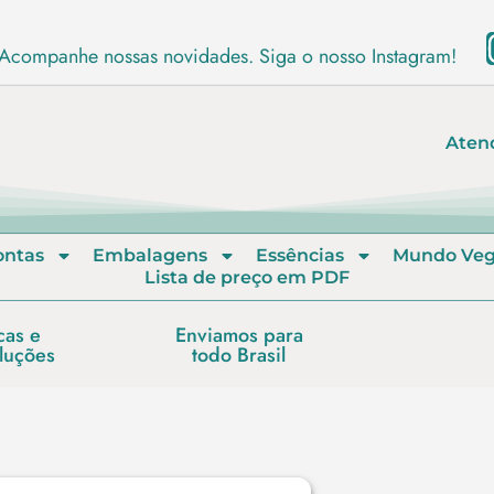
Acompanhe nossas novidades. Siga o nosso Instagram!
Aten
ontas
Embalagens
Essências
Mundo Ve
Lista de preço em PDF
cas e
Enviamos para
luções
todo Brasil