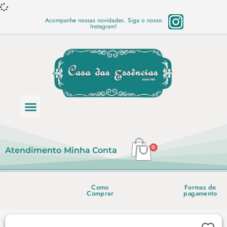
Acompanhe nossas novidades. Siga o nosso
Instagram!
Categoria de produtos
Base Semi Prontas
Mundo Vegano
Produtos Químicos
Lista de preço em PDF
0
Atendimento
Minha Conta
Como
Formas de
Comprar
pagamento