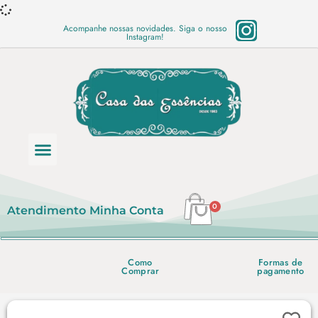
Acompanhe nossas novidades. Siga o nosso
Instagram!
Categoria de produtos
Base Semi Prontas
Mundo Vegano
Produtos Químicos
Lista de preço em PDF
0
Atendimento
Minha Conta
Como
Formas de
Comprar
pagamento