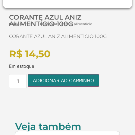
CORANTE AZUL ANIZ
ALIMENTÍCIO 100G
Código:
3297
Categoria:
Corante alimentício
CORANTE AZUL ANIZ ALIMENTÍCIO 100G
R$
14,50
Em estoque
ADICIONAR AO CARRINHO
Veja também