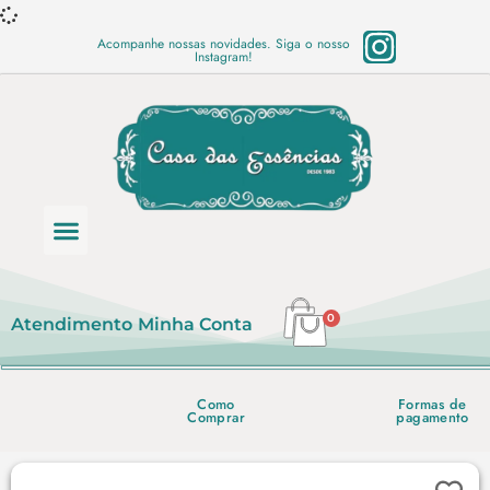
Acompanhe nossas novidades. Siga o nosso
Instagram!
Categoria de produtos
Base Semi Prontas
Mundo Vegano
Produtos Químicos
Lista de preço em PDF
0
Atendimento
Minha Conta
Como
Formas de
Comprar
pagamento