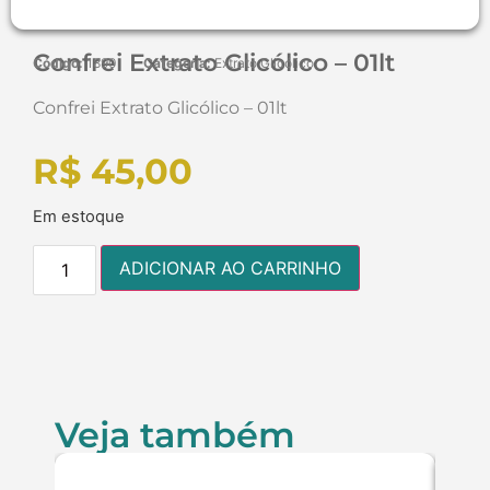
Confrei Extrato Glicólico – 01lt
Código:
1890
Categoria:
Extrato Glicólico
Confrei Extrato Glicólico – 01lt
R$
45,00
Em estoque
ADICIONAR AO CARRINHO
Veja também