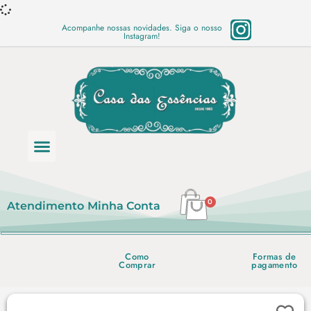
Acompanhe nossas novidades. Siga o nosso
Instagram!
Categoria de produtos
Base Semi Prontas
Mundo Vegano
Produtos Químicos
Lista de preço em PDF
0
Atendimento
Minha Conta
Como
Formas de
Comprar
pagamento