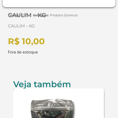
CAULIM – KG
Código:
457
Categoria:
Produtos Químicos
CAULIM – KG
R$
10,00
Fora de estoque
Veja também